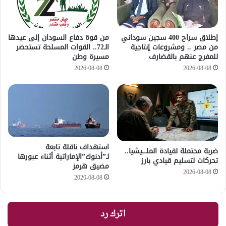
إطلاق سراح 400 سجين سوداني
من قوة دفاع السودان إلى عيدها
من مصر .. ومشروعات إنتاجية
الـ72.. القوات المسلحة تستحضر
للمفرج عنهم بالقضارف
مسيرة وطن
2026-08-08
2026-08-08
استهداف ناقلة تابعة
ضربة محتملة لقيادة الملـ.ـيشيا..
لـ”أدنوك”الإماراتية أثناء عبورها
تحركات لتسليم قيادي بارز
مضيق هرمز
2026-08-08
2026-08-08
اترك رد