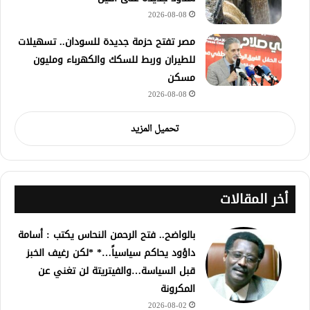
2026-08-08
مصر تفتح حزمة جديدة للسودان.. تسهيلات
للطيران وربط للسكك والكهرباء ومليون
مسكن
2026-08-08
تحميل المزيد
أخر المقالات
بالواضح.. فتح الرحمن النحاس يكتب : أسامة
داؤود يحاكم سياسياً…* *لكن رغيف الخبز
قبل السياسة…والفيتريتة لن تغني عن
المكرونة
2026-08-02