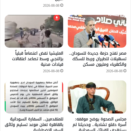
2026-08-08
مصر تفتح حزمة جديدة للسودان..
المليشيا تفض اعتصاماً قبلياً
تسهيلات للطيران وربط للسكك
بزالنجي وسط تصاعد اعتقالات
والكهرباء ومليون مسكن
قيادات مدنية
2026-08-08
2026-08-08
مجلس الصحوة يوضح موقفه:
للمتقدمين.. السفارة السودانية
أسرة دقلو تشادية.. وحديثنا لم
بالقاهرة تعلن موعد تسليم وثائق
يستهدف القبائل السودانية
السفر الاضطرارية