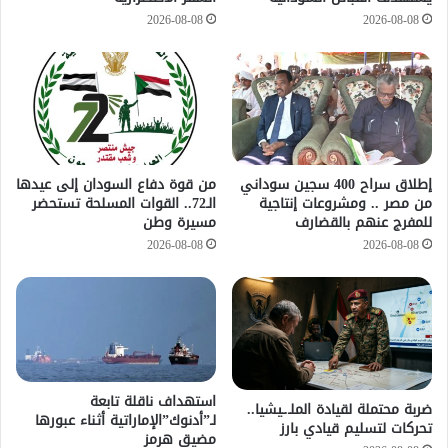
2026-08-08
2026-08-08
إطلاق سراح 400 سجين سوداني
من قوة دفاع السودان إلى عيدها
من مصر .. ومشروعات إنتاجية
الـ72.. القوات المسلحة تستحضر
للمفرج عنهم بالقضارف
مسيرة وطن
2026-08-08
2026-08-08
استهداف ناقلة تابعة
ضربة محتملة لقيادة الملـ.ـيشيا..
لـ”أدنوك”الإماراتية أثناء عبورها
تحركات لتسليم قيادي بارز
مضيق هرمز