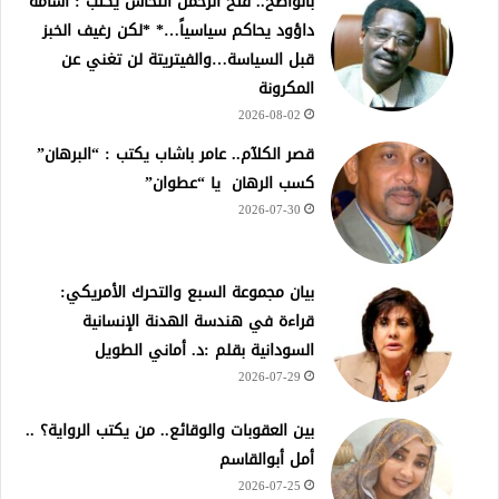
بالواضح.. فتح الرحمن النحاس يكتب : أسامة
داؤود يحاكم سياسياً…* *لكن رغيف الخبز
قبل السياسة…والفيتريتة لن تغني عن
المكرونة
2026-08-02
قصر الكلآم.. عامر باشاب يكتب : “البرهان”
كسب الرهان يا “عطوان”
2026-07-30
بيان مجموعة السبع والتحرك الأمريكي:
قراءة في هندسة الهدنة الإنسانية
السودانية بقلم :د. أماني الطويل
2026-07-29
بين العقوبات والوقائع.. من يكتب الرواية؟ ..
أمل أبوالقاسم
2026-07-25