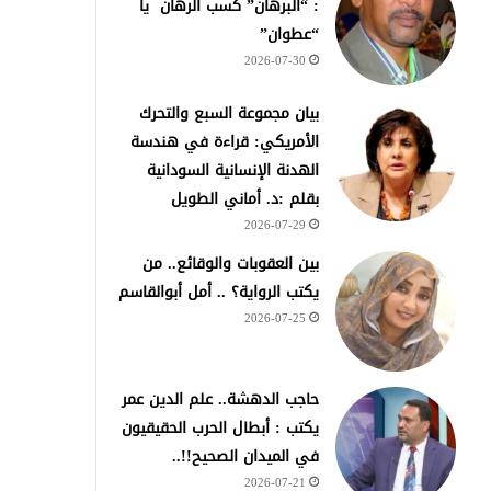
: “البرهان” كسب الرهان يا
“عطوان”
2026-07-30
بيان مجموعة السبع والتحرك
الأمريكي: قراءة في هندسة
الهدنة الإنسانية السودانية
بقلم :د. أماني الطويل
2026-07-29
بين العقوبات والوقائع.. من
يكتب الرواية؟ .. أمل أبوالقاسم
2026-07-25
حاجب الدهشة.. علم الدين عمر
يكتب : أبطال الحرب الحقيقيون
في الميدان الصحيح!!..
2026-07-21