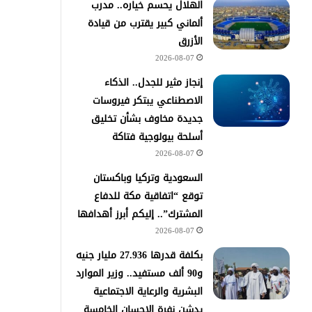
الهلال يحسم خياره.. مدرب
ألماني كبير يقترب من قيادة
الأزرق
2026-08-07
إنجاز مثير للجدل.. الذكاء
الاصطناعي يبتكر فيروسات
جديدة مخاوف بشأن تخليق
أسلحة بيولوجية فتاكة
2026-08-07
السعودية وتركيا وباكستان
توقع “اتفاقية مكة للدفاع
المشترك”.. إليكم أبرز أهدافها
2026-08-07
​بكلفة قدرها 27.936 مليار جنيه
و90 ألف مستفيد.. وزير الموارد
البشرية والرعاية الاجتماعية
يدشن نفرة الإحسان الخامسة