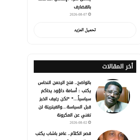
بالقضارف
2026-08-07
تحميل المزيد
أخر المقالات
بالواضح.. فتح الرحمن النحاس
يكتب : أسامة داؤود يحاكم
سياسياً…* *لكن رغيف الخبز
قبل السياسة…والفيتريتة لن
تغني عن المكرونة
2026-08-02
قصر الكلآم.. عامر باشاب يكتب