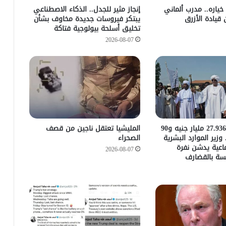
ياره.. مدرب ألماني
إنجاز مثير للجدل.. الذكاء الاصطناعي
 قيادة الأزرق
يبتكر فيروسات جديدة مخاوف بشأن
تخليق أسلحة بيولوجية فتاكة
2026-08-07
​بكلفة قدرها 27.936 مليار جنيه و90
المليشيا تعتقل ناجين من قصف
وزير الموارد البشرية
الصحراء
ماعية يدشن نفرة
2026-08-07
مسة بالقضارف