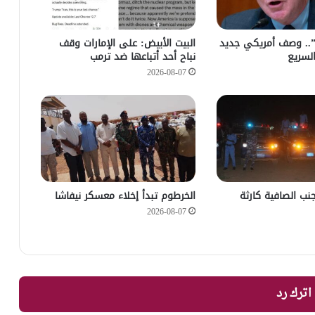
ة”.. وصف أمريكي جديد
‏البيت الأبيض: على ⁧‫الإمارات‬⁩ وقف
لسريع
نباح أحد أتباعها ضد ترمب
2026-08-07
جنب الصافية كارثة
الخرطوم تبدأ إخلاء معسكر نيفاشا
2026-08-07
اترك رد