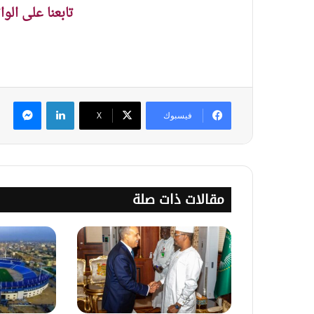
تابعنا على الو
لينكدإن
ماس
فيسبوك
‫X
مقالات ذات صلة