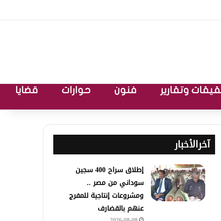
يقات وتقارير
فنون
حوارات
قضايا
آخرالأخبار
إطلاق سراح 400 سجين
سوداني من مصر ..
ومشروعات إنتاجية للمفرج
عنهم بالقضارف
2026-08-08