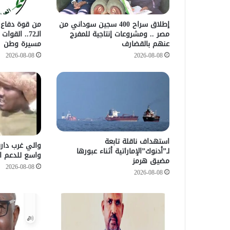
إطلاق سراح 400 سجين سوداني من
من قوة دفاع 
مصر .. ومشروعات إنتاجية للمفرج
الـ72.. الق
عنهم بالقضارف
مسيرة وطن
2026-08-08
2026-08-08
استهداف ناقلة تابعة
والي غرب دار
لـ”أدنوك”الإماراتية أثناء عبورها
واسع للدعم ا
مضيق هرمز
2026-08-08
2026-08-08