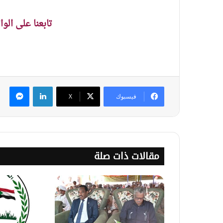
تابعنا على الو
لينكدإن
ماس
فيسبوك
‫X
مقالات ذات صلة