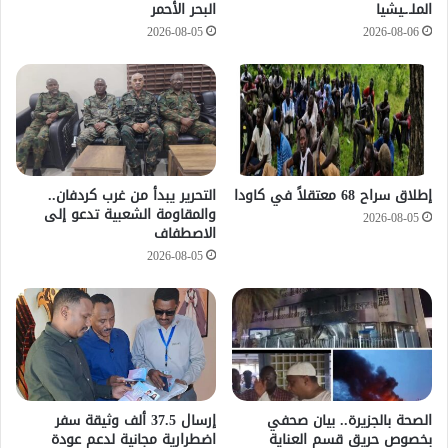
الملـ.ـيشيا
البحر الأحمر
2026-08-05
2026-08-06
إطلاق سراح 68 معتقلاً في كاودا
التحرير يبدأ من غرب كردفان..
والمقاومة الشعبية تدعو إلى
2026-08-05
الاصطفاف
2026-08-05
الصحة بالجزيرة.. بيان صحفي
إرسال 37.5 ألف وثيقة سفر
بخصوص حريق قسم العناية
اضطرارية مجانية لدعم عودة