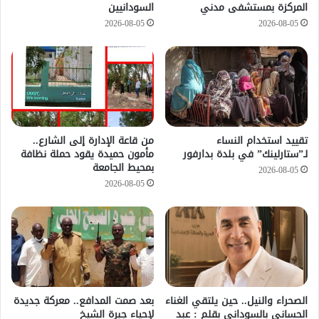
المركزة بمستشفى مدني
السودانيين
2026-08-05
2026-08-05
تقييد استخدام النساء
من قاعة الإدارة إلى الشارع..
لـ”ستارلينك” في بلدة بدارفور
مأمون حميدة يقود حملة نظافة
بمحيط الجامعة
2026-08-05
2026-08-05
الصحراء والنيل.. حين يلتقي الغناء
بعد صمت المدافع.. معركة جديدة
الحساني بالسوداني بقلم : عبد
لإحياء جبرة الشيخ