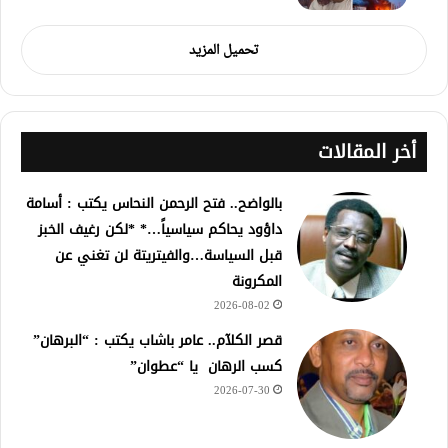
تحميل المزيد
أخر المقالات
بالواضح.. فتح الرحمن النحاس يكتب : أسامة
داؤود يحاكم سياسياً…* *لكن رغيف الخبز
قبل السياسة…والفيتريتة لن تغني عن
المكرونة
2026-08-02
قصر الكلآم.. عامر باشاب يكتب : “البرهان”
كسب الرهان يا “عطوان”
2026-07-30