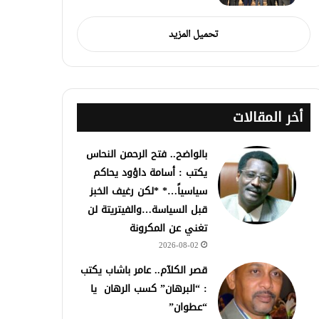
تحميل المزيد
أخر المقالات
بالواضح.. فتح الرحمن النحاس
يكتب : أسامة داؤود يحاكم
سياسياً…* *لكن رغيف الخبز
قبل السياسة…والفيتريتة لن
تغني عن المكرونة
2026-08-02
قصر الكلآم.. عامر باشاب يكتب
: “البرهان” كسب الرهان يا
“عطوان”