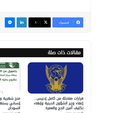
لينكدإن
ماس
فيسبوك
‫X
مقالات ذات صلة
قرارات مفاجئة من كامل إدريس..
منح شهرية ور
إعفاء وزير الشؤون الدينية وإنهاء
إنساني يستهد
تكليف أمين الحج والعمرة
السودان