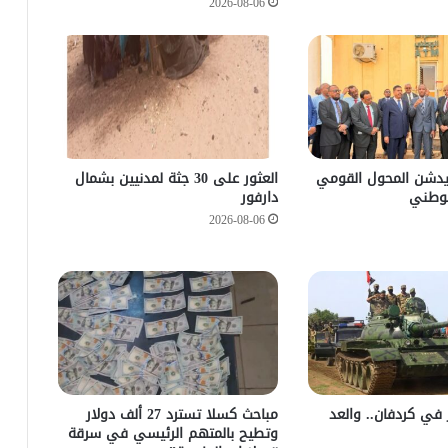
2026-08-06
يدشن المحول القومي
العثور على 30 جثة لمدنيين بشمال
لوطني
دارفور
2026-08-06
زأر في كردفان.. والعد
مباحث كسلا تسترد 27 ألف دولار
وتطيح بالمتهم الرئيسي في سرقة