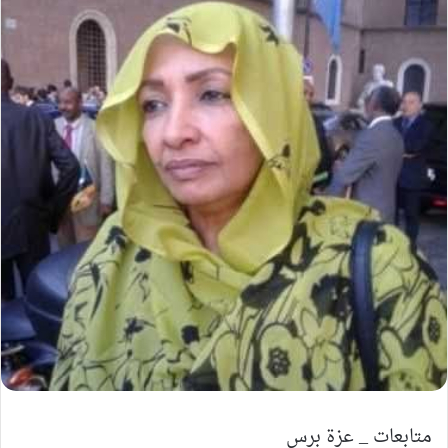
متابعات _ عزة برس