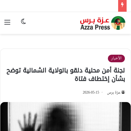
الوضع المظ
الق
الأخبار
لجنة أمن محلية دلقو بالولاية الشمالية توضح
بشأن إختطاف فتاة
عزة برس
2026-05-15