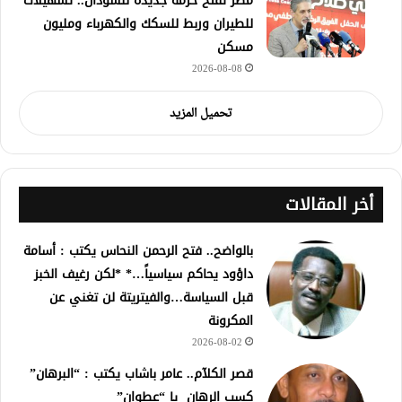
مصر تفتح حزمة جديدة للسودان.. تسهيلات
للطيران وربط للسكك والكهرباء ومليون
مسكن
2026-08-08
تحميل المزيد
أخر المقالات
بالواضح.. فتح الرحمن النحاس يكتب : أسامة
داؤود يحاكم سياسياً…* *لكن رغيف الخبز
قبل السياسة…والفيتريتة لن تغني عن
المكرونة
2026-08-02
قصر الكلآم.. عامر باشاب يكتب : “البرهان”
كسب الرهان يا “عطوان”