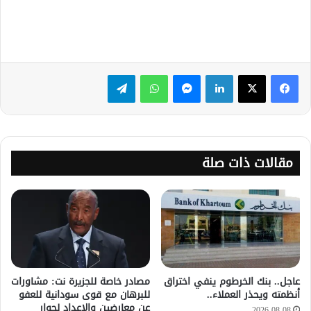
لينكدإن
ماسنجر
واتساب
تيلقرام
مقالات ذات صلة
عاجل.. بنك الخرطوم ينفي اختراق
مصادر خاصة للجزيرة نت: مشاورات
أنظمته ويحذر العملاء..
للبرهان مع قوى سودانية للعفو
عن معارضين والإعداد لحوار