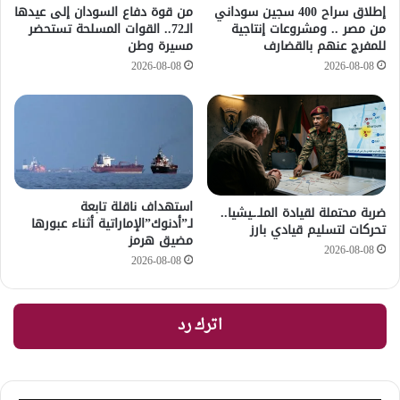
إطلاق سراح 400 سجين سوداني
من قوة دفاع السودان إلى عيدها
من مصر .. ومشروعات إنتاجية
الـ72.. القوات المسلحة تستحضر
للمفرج عنهم بالقضارف
مسيرة وطن
2026-08-08
2026-08-08
استهداف ناقلة تابعة
ضربة محتملة لقيادة الملـ.ـيشيا..
لـ”أدنوك”الإماراتية أثناء عبورها
تحركات لتسليم قيادي بارز
مضيق هرمز
2026-08-08
2026-08-08
اترك رد