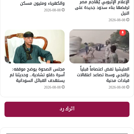
الإعلام الإثيوبي يُهاجم مصر
والكهرباء ومليون مسكن
لرفضها بناء سدود جديدة على
2026-08-08
النيل
2026-08-08
المليشيا تفض اعتصاماً قبلياً
مجلس الصحوة يوضح موقفه:
بزالنجي وسط تصاعد اعتقالات
أسرة دقلو تشادية.. وحديثنا لم
قيادات مدنية
يستهدف القبائل السودانية
2026-08-08
2026-08-08
اترك رد