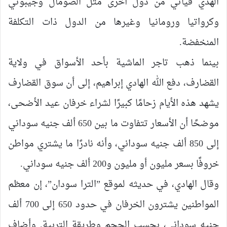
الهدي فيأتي من دول أخرى مثل الصومال وجيبوتي
وكرواتيا ورومانيا وغيرها من الدول ذات التكلفة
المنخفضة.
بينما ذهب تاجر الماشية بأحد الأسواق في ولاية
القضارف، دفع الله الهادي إبراهيم، إلى أن سوق القضارف
يشهد هذه الأيام زحامًا كبيرًا لشراء خرفان عيد الأضحى،
موضحًا أن الأسعار تتفاوت ما بين 650 ألف جنيه سوداني
إلى 850 ألف جنيه سوداني، وأنه نادرًا ما يشتري مواطن
خروفًا بسعر مليون أو مليون و200 ألف جنيه سوداني.
وقال الهادي، في حديثه لموقع ”الترا سودان”، إن معظم
المواطنين يشترون الخرفان في حدود 650 إلى 700 ألف
جنيه سوداني، بحسب الحجم وطريقة التربية. وأضاف