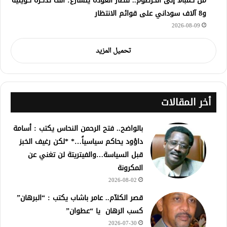
من كمبالا إلى الخرطوم.. قطار العودة يتسارع: ألف تذكرة كويتية
و8 آلاف سوداني على قوائم الانتظار
2026-08-09
تحميل المزيد
أخر المقالات
بالواضح.. فتح الرحمن النحاس يكتب : أسامة
داؤود يحاكم سياسياً…* *لكن رغيف الخبز
قبل السياسة…والفيتريتة لن تغني عن
المكرونة
2026-08-02
قصر الكلآم.. عامر باشاب يكتب : “البرهان”
كسب الرهان يا “عطوان”
2026-07-30