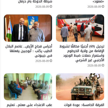
«صمود»
شرطة الدوحة بأم درمان
2026-08-09
2026-08-09
ترحيل (69) أجنبيًا مخالفًا لشروط
أجراس فجاج الأرض.. عاصم البلال
الإقامة من ولاية الخرطوم
الطيب يكتب : أبوجبين يفعلها
واستمرار حملات ضبط الوجود
فى جيبوتى
الأجنبي غير الشرعي
2026-08-09
2026-08-09
الفرقة الخامسة: عودة قوات
عقب الاعتداء على معلم.. تعليم