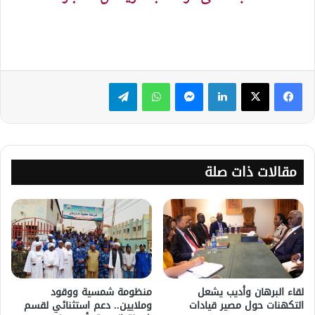
لينكدإن
ماسنجر
واتساب
تيلقرام
مقالات ذات صلة
لقاء البرهان وأديب يشعل
منظومة شمسية ووقود
التكهنات حول مصير قيادات
وملايين.. دعم استثنائي لقسم