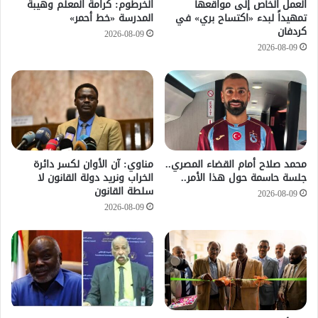
العمل الخاص إلى مواقعها
الخرطوم: كرامة المعلم وهيبة
تمهيداً لبدء «اكتساح بري» في
المدرسة «خط أحمر»
كردفان
2026-08-09
2026-08-09
محمد صلاح أمام القضاء المصري..
مناوي: آن الأوان لكسر دائرة
جلسة حاسمة حول هذا الأمر..
الخراب ونريد دولة القانون لا
سلطة القانون
2026-08-09
2026-08-09