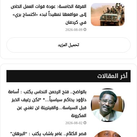
الفرقة الخامسة: عودة قوات العمل الخاص
إلى مواقعها تمهيداً لبدء «اكتساح بري»
في كردفان
2026-08-09
تحميل المزيد
أخر المقالات
بالواضح.. فتح الرحمن النحاس يكتب : أسامة
داؤود يحاكم سياسياً…* *لكن رغيف الخبز
قبل السياسة…والفيتريتة لن تغني عن
المكرونة
2026-08-02
قصر الكلآم.. عامر باشاب يكتب : “البرهان”