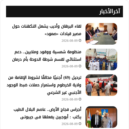
آخرالأخبار
لقاء البرهان وأديب يشعل التكهنات حول
مصير قيادات «صمود»
2026-08-09
منظومة شمسية ووقود وملايين.. دعم
استثنائي لقسم شرطة الدوحة بأم درمان
2026-08-09
ترحيل (69) أجنبيًا مخالفًا لشروط الإقامة من
ولاية الخرطوم واستمرار حملات ضبط الوجود
الأجنبي غير الشرعي
2026-08-09
أجراس فجاج الأرض.. عاصم البلال الطيب
يكتب : أبوجبين يفعلها فى جيبوتى
2026-08-09