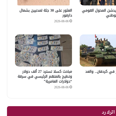
يدشن المحول القومي
العثور على 30 جثة لمدنيين بشمال
لوطني
دارفور
2026-08-06
زأر في كردفان.. والعد
مباحث كسلا تسترد 27 ألف دولار
وتطيح بالمتهم الرئيسي في سرقة
“دولارات العامرية”
2026-08-06
اترك رد