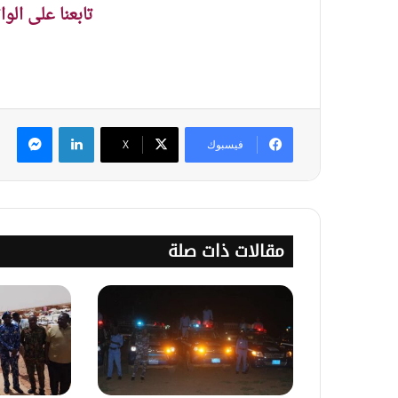
تابعنا على الو
لينكدإن
ماس
فيسبوك
‫X
مقالات ذات صلة