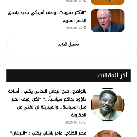
2026-08-07
“الأكثر دموية”.. وصف أمريكي جديد يلاحق
الدعم السريع
2026-08-07
تحميل المزيد
أخر المقالات
بالواضح.. فتح الرحمن النحاس يكتب : أسامة
داؤود يحاكم سياسياً…* *لكن رغيف الخبز
قبل السياسة…والفيتريتة لن تغني عن
المكرونة
2026-08-02
قصر الكلآم.. عامر باشاب يكتب : “البرهان”