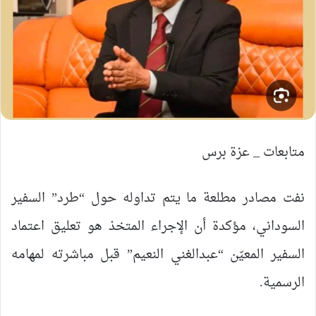
متابعات _ عزة برس
​نفت مصادر مطلعة ما يتم تداوله حول “طرد” السفير
السوداني، مؤكدة أن الإجراء المتخذ هو تعليق اعتماد
السفير المعيّن “عبدالغني النعيم” قبل مباشرته لمهامه
الرسمية.