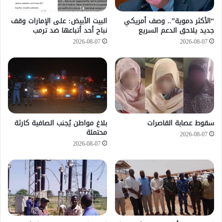
“الأكثر دموية”.. وصف أمريكي
‏البيت الأبيض: على ⁧‫الإمارات‬⁩ وقف
جديد يلاحق الدعم السريع
نباح أحد أتباعها ضد ترمب
2026-08-07
2026-08-07
سقوط عصابة القاصرات
بلاغ مواطن يُجنب الصافية كارثة
محتملة
2026-08-07
2026-08-07