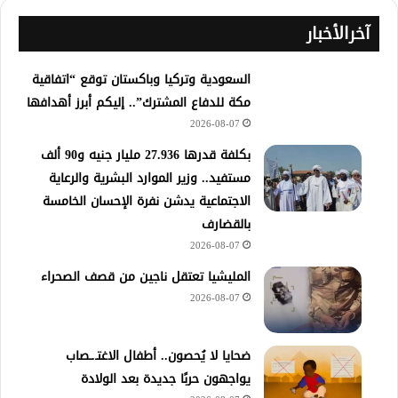
آخرالأخبار
السعودية وتركيا وباكستان توقع “اتفاقية
مكة للدفاع المشترك”.. إليكم أبرز أهدافها
2026-08-07
​بكلفة قدرها 27.936 مليار جنيه و90 ألف
مستفيد.. وزير الموارد البشرية والرعاية
الاجتماعية يدشن نفرة الإحسان الخامسة
بالقضارف
2026-08-07
المليشيا تعتقل ناجين من قصف الصحراء
2026-08-07
ضحايا لا يُحصون.. أطفال الاغتـ.ـصاب
يواجهون حربًا جديدة بعد الولادة