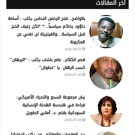
أخر المقالات
بالواضح.. فتح الرحمن النحاس يكتب : أسامة
داؤود يحاكم سياسياً…* *لكن رغيف الخبز
قبل السياسة…والفيتريتة لن تغني عن
المكرونة
2026-08-02
قصر الكلآم.. عامر باشاب يكتب : “البرهان”
كسب الرهان يا “عطوان”
2026-07-30
بيان مجموعة السبع والتحرك الأمريكي:
قراءة في هندسة الهدنة الإنسانية
السودانية بقلم :د. أماني الطويل
2026-07-29
بين العقوبات والوقائع.. من يكتب الرواية؟ ..