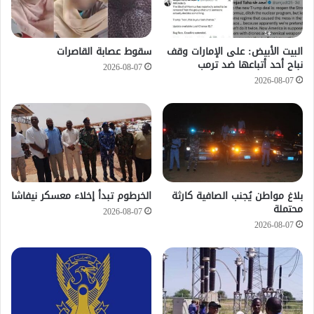
‏البيت الأبيض: على ⁧‫الإمارات‬⁩ وقف
سقوط عصابة القاصرات
نباح أحد أتباعها ضد ترمب
2026-08-07
2026-08-07
بلاغ مواطن يُجنب الصافية كارثة
الخرطوم تبدأ إخلاء معسكر نيفاشا
محتملة
2026-08-07
2026-08-07