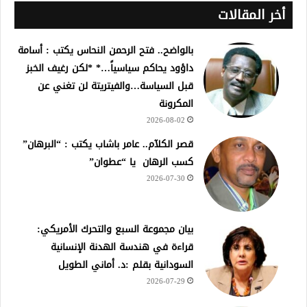
أخر المقالات
بالواضح.. فتح الرحمن النحاس يكتب : أسامة
داؤود يحاكم سياسياً…* *لكن رغيف الخبز
قبل السياسة…والفيتريتة لن تغني عن
المكرونة
2026-08-02
قصر الكلآم.. عامر باشاب يكتب : “البرهان”
كسب الرهان يا “عطوان”
2026-07-30
بيان مجموعة السبع والتحرك الأمريكي:
قراءة في هندسة الهدنة الإنسانية
السودانية بقلم :د. أماني الطويل
2026-07-29