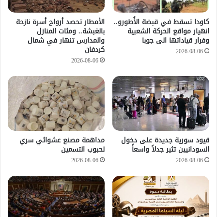
كاودا تسقط في قبضة الأُطورو..
الأمطار تحصد أرواح أسرة نازحة
انهيار مواقع الحركة الشعبية
بالغبشة.. ومئات المنازل
وفرار قياداتها الى جوبا
والمدارس تنهار في شمال
كردفان
2026-08-06
2026-08-06
قيود سورية جديدة على دخول
مداهمة مصنع عشوائي سري
السودانيين تثير جدلاً واسعاً
لحبوب التسمين
2026-08-06
2026-08-06