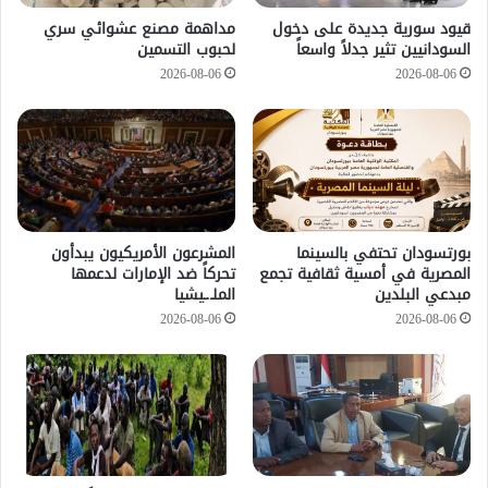
قيود سورية جديدة على دخول
مداهمة مصنع عشوائي سري
السودانيين تثير جدلاً واسعاً
لحبوب التسمين
2026-08-06
2026-08-06
بورتسودان تحتفي بالسينما
المشرعون الأمريكيون يبدأون
المصرية في أمسية ثقافية تجمع
تحركاً ضد الإمارات لدعمها
مبدعي البلدين
الملـ.ـيشيا
2026-08-06
2026-08-06