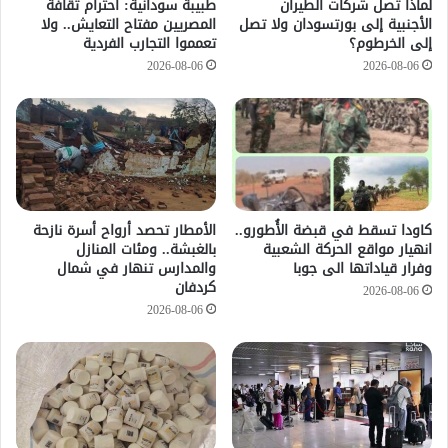
لماذا تصل شركات الطيران
طبيبة سودانية: احترام ثقافة
الأجنبية إلى بورتسودان ولا تصل
المصريين مفتاح التعايش.. ولا
إلى الخرطوم؟
تعمموا التجارب الفردية
2026-08-06
2026-08-06
كاودا تسقط في قبضة الأُطورو..
الأمطار تحصد أرواح أسرة نازحة
انهيار مواقع الحركة الشعبية
بالغبشة.. ومئات المنازل
وفرار قياداتها الى جوبا
والمدارس تنهار في شمال
كردفان
2026-08-06
2026-08-06