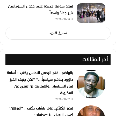
قيود سورية جديدة على دخول السودانيين
تثير جدلاً واسعاً
2026-08-06
تحميل المزيد
أخر المقالات
بالواضح.. فتح الرحمن النحاس يكتب : أسامة
داؤود يحاكم سياسياً…* *لكن رغيف الخبز
قبل السياسة…والفيتريتة لن تغني عن
المكرونة
2026-08-02
قصر الكلآم.. عامر باشاب يكتب : “البرهان”
كسب الرهان يا “عطوان”