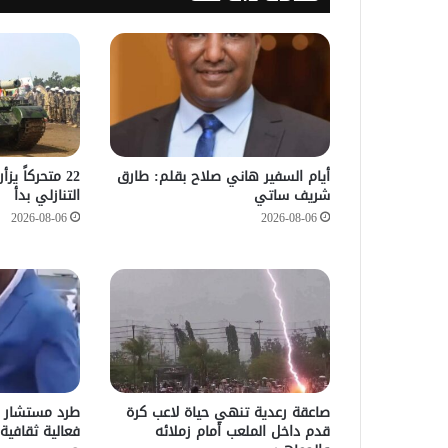
أيام السفير هاني صلاح بقلم: طارق
22 متحركاً ي
شريف ساتي
التنازلي بدأ
2026-08-06
2026-08-06
صاعقة رعدية تنهي حياة لاعب كرة
طرد مستشار 
قدم داخل الملعب أمام زملائه
فعالية ثقافية 