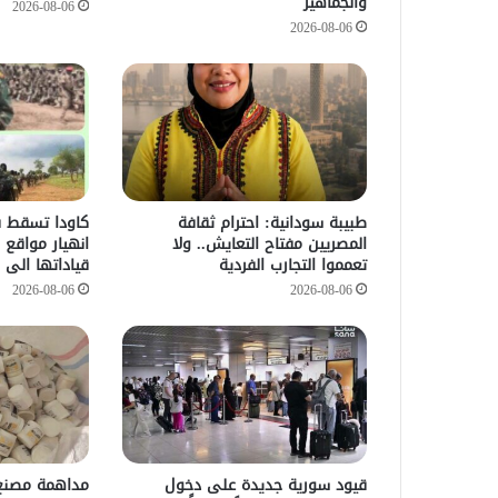
والجماهير
2026-08-06
2026-08-06
طبيبة سودانية: احترام ثقافة
كاودا تسقط ف
المصريين مفتاح التعايش.. ولا
انهيار مواقع 
تعمموا التجارب الفردية
قياداتها الى ج
2026-08-06
2026-08-06
قيود سورية جديدة على دخول
مداهمة مصنع