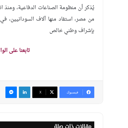
من مصر، استفاد منها آلاف السودانيين، في
بإشراف وطني خالص
تابعنا على الو
لينكدإن
ماس
فيسبوك
‫X
مقالات ذات صلة