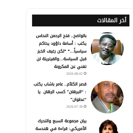
أخر المقالات
بالواضح.. فتح الرحمن النحاس
يكتب : أسامة داؤود يحاكم
سياسياً…* *لكن رغيف الخبز
قبل السياسة…والفيتريتة لن
تغني عن المكرونة
2026-08-02
قصر الكلآم.. عامر باشاب يكتب
: “البرهان” كسب الرهان يا
“عطوان”
2026-07-30
بيان مجموعة السبع والتحرك
الأمريكي: قراءة في هندسة