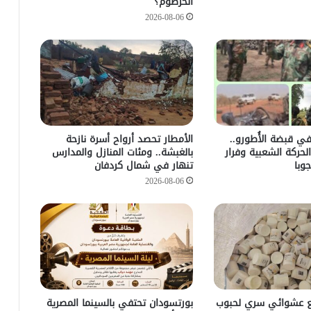
الخرطوم؟
2026-08-06
ي قبضة الأُطورو..
الأمطار تحصد أرواح أسرة نازحة
الحركة الشعبية وفرار
بالغبشة.. ومئات المنازل والمدارس
وبا
تنهار في شمال كردفان
2026-08-06
 عشوائي سري لحبوب
بورتسودان تحتفي بالسينما المصرية