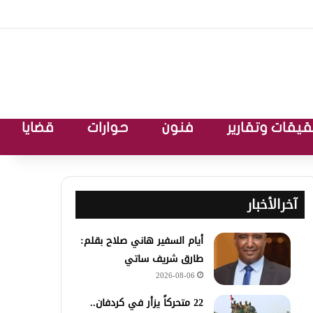
يقات وتقارير
فنون
حوارات
قضايا
آخرالأخبار
أيام السفير هاني صلاح بقلم:
طارق شريف ساتي
2026-08-06
22 متحركاً يزأر في كردفان..