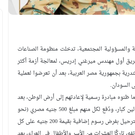
ة والمسؤولية المجتمعية، تدخلت منظومة الصناعات
لفريق أول مهندس ميرغني إدريس، لمعالجة أزمة أكثر
درية بجمهورية مصر العربية، بعد أن تعرضوا لعملية
ى السودان.
 ظنوه مبادرة رسمية لإعادتهم إلى أرض الوطن، بعد
أن وُزعت عليهم ملصقات تحمل صوراً لمسؤولين كبار، ودُفع لكل منهم مبلغ 500 جنيه مصري (نحو
27 ألف جنيه سوداني)، قبل أن يُفاجأوا يوم الترحيل بفرض رسوم إضافية بقيمة 200 جنيه على كل
ه، تاركًا العشرات من الأسر والأطفال في العراء، بعد