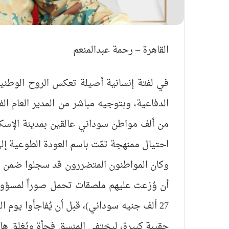
القاهرة – رحمة عبدالمنعم
في لفتة إنسانية أصيلة تعكس الروح الوطني
الدفاعية، وبتوجيه مباشر من المدير العام ا
من ألف مواطن سوداني عالقين بمدينة الإسكن
احتيال ممنهجة تمّت باسم العودة الطوعية إل
وكان المواطنون المتضررون قد سجلوا ضمن ما
حقيبة كبيرة، ليختفي المنسق فجأة ويُغلق هاتف