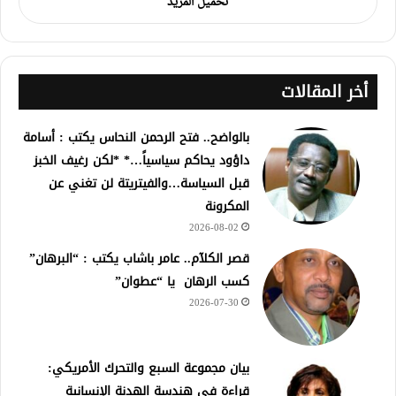
تحميل المزيد
أخر المقالات
بالواضح.. فتح الرحمن النحاس يكتب : أسامة
داؤود يحاكم سياسياً…* *لكن رغيف الخبز
قبل السياسة…والفيتريتة لن تغني عن
المكرونة
2026-08-02
قصر الكلآم.. عامر باشاب يكتب : “البرهان”
كسب الرهان يا “عطوان”
2026-07-30
بيان مجموعة السبع والتحرك الأمريكي:
قراءة في هندسة الهدنة الإنسانية