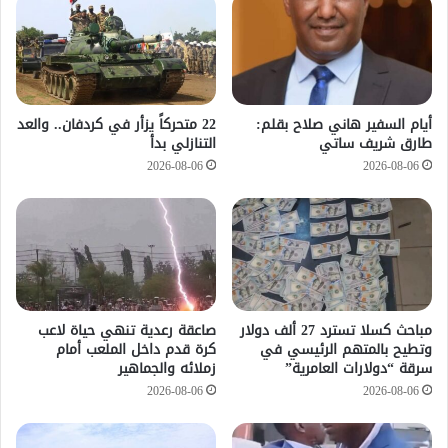
أيام السفير هاني صلاح بقلم:
22 متحركاً يزأر في كردفان.. والعد
طارق شريف ساتي
التنازلي بدأ
2026-08-06
2026-08-06
مباحث كسلا تسترد 27 ألف دولار
صاعقة رعدية تنهي حياة لاعب
وتطيح بالمتهم الرئيسي في
كرة قدم داخل الملعب أمام
سرقة “دولارات العامرية”
زملائه والجماهير
2026-08-06
2026-08-06