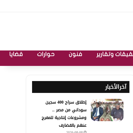
يقات وتقارير
فنون
حوارات
قضايا
آخرالأخبار
إطلاق سراح 400 سجين
سوداني من مصر ..
ومشروعات إنتاجية للمفرج
عنهم بالقضارف
2026-08-08