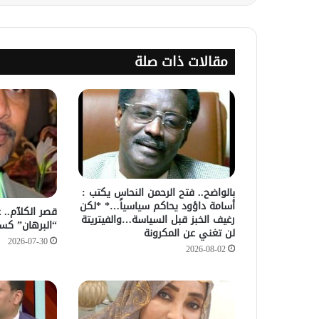
مقالات ذات صلة
بالواضح.. فتح الرحمن النحاس يكتب :
أسامة داؤود يحاكم سياسياً…* *لكن
قصر الكلآم.. 
رغيف الخبز قبل السياسة…والفيتريتة
“البرهان” كس
لن تغني عن المكرونة
2026-07-30
2026-08-02