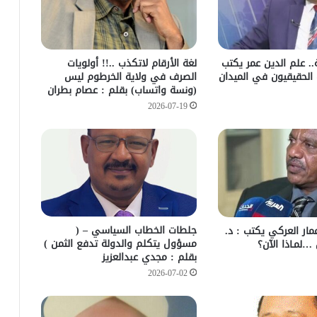
. علم الدين عمر يكتب
لغة الأرقام لاتكذب ..!! أولويات
 الحقيقيون في الميدان
الصرف في ولاية الخرطوم ليس
(ونسة واتساب) بقلم : عصام بطران
2026-07-19
جلطات الخطاب السياسي – (
عمار العركي يكتب : د.
مسؤول يتكلم والدولة تدفع الثمن )
…لمـاذا الآن؟
بقلم : مجدي عبدالعزيز
2026-07-02