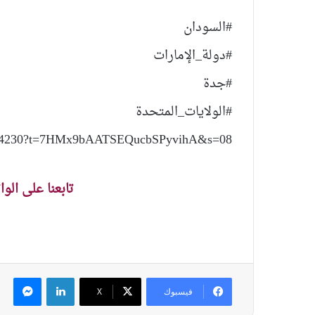
640494230?t=7HMx9bAATSEQucbSPyvihA&s=08
تابعنا على الو
لينكدإن
ماس
فيسبوك
‫X