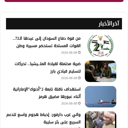
آخرالأخبار
من قوة دفاع السودان إلى عيدها الـ72..
القوات المسلحة تستحضر مسيرة وطن
2026-08-08
ضربة محتملة لقيادة الملـ.ـيشيا.. تحركات
لتسليم قيادي بارز
2026-08-08
استهداف ناقلة تابعة لـ”أدنوك”الإماراتية
أثناء عبورها مضيق هرمز
2026-08-08
والي غرب دارفور: إحباط هجوم واسع للدعم
السريع على بئر سليبة