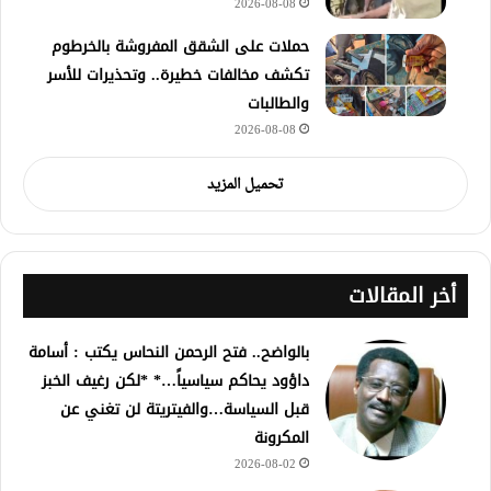
2026-08-08
حملات على الشقق المفروشة بالخرطوم
تكشف مخالفات خطيرة.. وتحذيرات للأسر
والطالبات
2026-08-08
تحميل المزيد
أخر المقالات
بالواضح.. فتح الرحمن النحاس يكتب : أسامة
داؤود يحاكم سياسياً…* *لكن رغيف الخبز
قبل السياسة…والفيتريتة لن تغني عن
المكرونة
2026-08-02